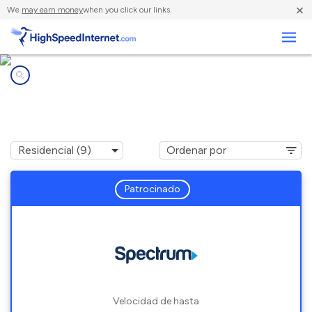
×
We
may earn money
when you click our links.
Negocios
Compañías de Internet en
Beeville, TX
Patrocinado
Velocidad de hasta