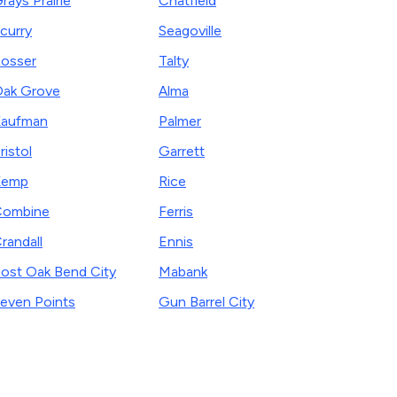
rays Prairie
Chatfield
curry
Seagoville
osser
Talty
ak Grove
Alma
aufman
Palmer
ristol
Garrett
Kemp
Rice
Combine
Ferris
randall
Ennis
ost Oak Bend City
Mabank
even Points
Gun Barrel City