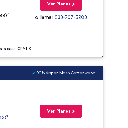
Ver Planes
◊
599)
o llamar
833-797-5203
a la casa, GRATIS.
99% disponible en Cottonwood
Ver Planes
◊
(42)