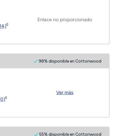
Enlace no proporcionado
◊
14)
98% disponible en Cottonwood
Ver más
◊
(0)
55% disponible en Cottonwood