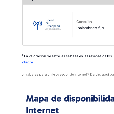
Conexión:
Inalámbrico fijo
◊
La valoración de estrellas se basa en las reseñas de los
cliente
.
¿Trabajas para un Proveedor de Internet?
Da clic aquí
par
Mapa de disponibilid
Internet