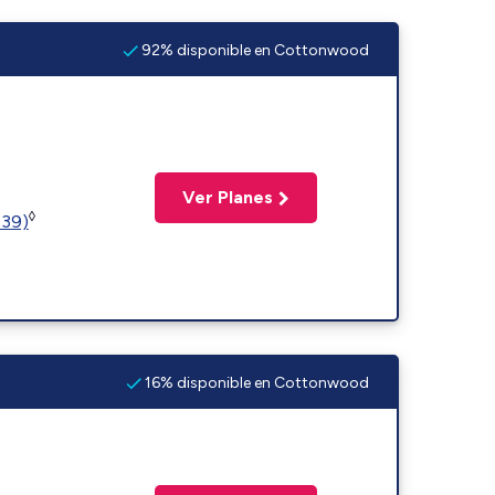
92% disponible en Cottonwood
Ver Planes
◊
239)
16% disponible en Cottonwood