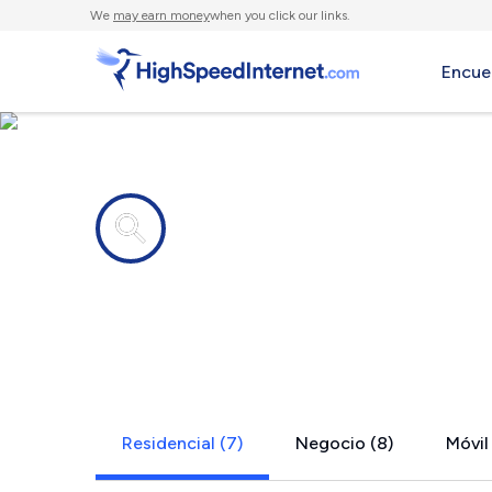
We
may earn money
when you click our links.
Encue
Compañías de Internet en
Cottonwoo
Residencial (7)
Negocio (8)
Móvil 