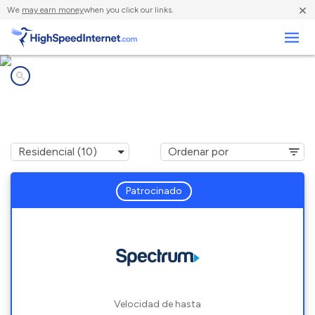
×
We
may earn money
when you click our links.
Negocios
Compañías de Internet en
Gun Barrel City, TX
Patrocinado
Velocidad de hasta