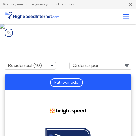
×
We
may earn money
when you click our links.
Negocios
Compañías de Internet en
Kaufman, TX
Patrocinado