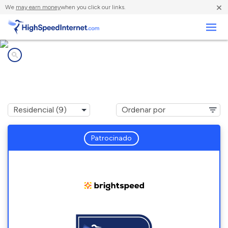
×
We
may earn money
when you click our links.
Negocios
Compañías de Internet en
Plantersville, TX
Patrocinado