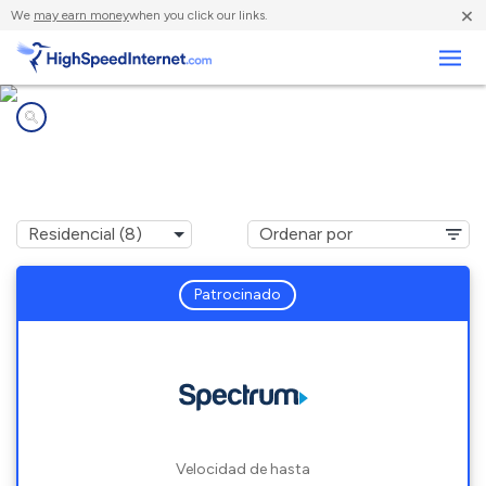
×
We
may earn money
when you click our links.
Negocios
Compañías de Internet en
Uvalde, TX
Patrocinado
Velocidad de hasta