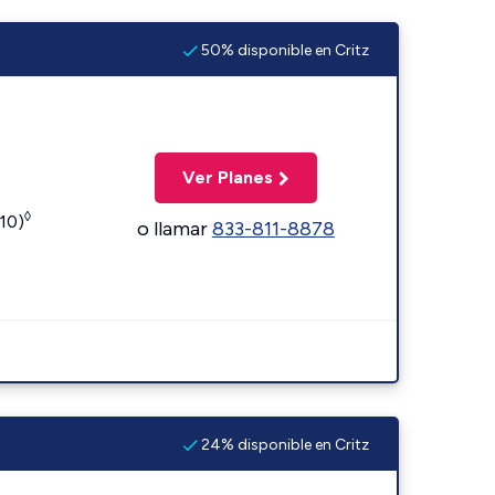
50% disponible en Critz
Ver Planes
◊
110)
o llamar
833-811-8878
24% disponible en Critz