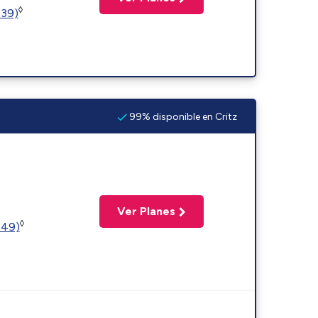
◊
239)
99% disponible en Critz
Ver Planes
◊
449)