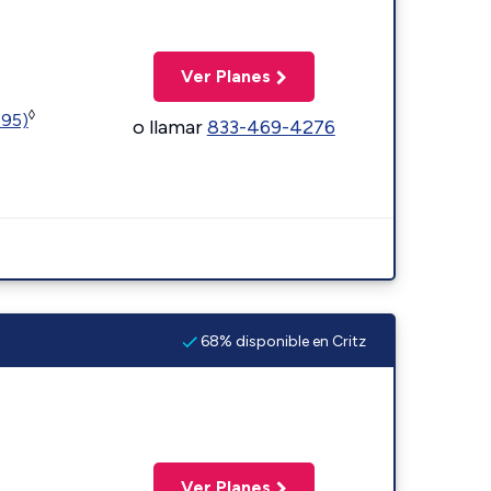
Ver Planes
◊
595)
o llamar
833-469-4276
68% disponible en Critz
Ver Planes