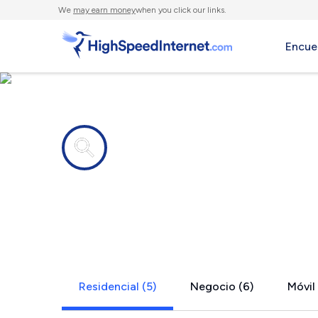
We
may earn money
when you click our links.
Encue
Compañías de Internet en
Critz, VA
Residencial (5)
Negocio (6)
Móvil 