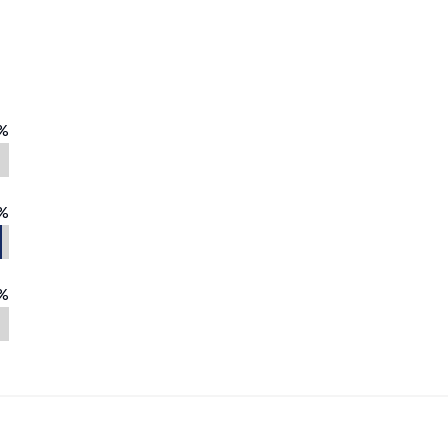
%
%
%