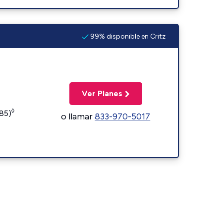
99% disponible en Critz
Ver Planes
◊
185)
o llamar
833-970-5017