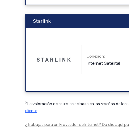
Starlink
Conexión:
Internet Satelital
◊
La valoración de estrellas se basa en las reseñas de los
cliente
.
¿Trabajas para un Proveedor de Internet?
Da clic aquí
par