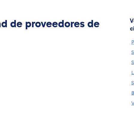
ad de proveedores de
V
c
P
S
S
L
S
B
V