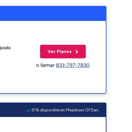
ipada
Ver Planes
o llamar
833-797-7830
21% disponible en Meadows Of Dan