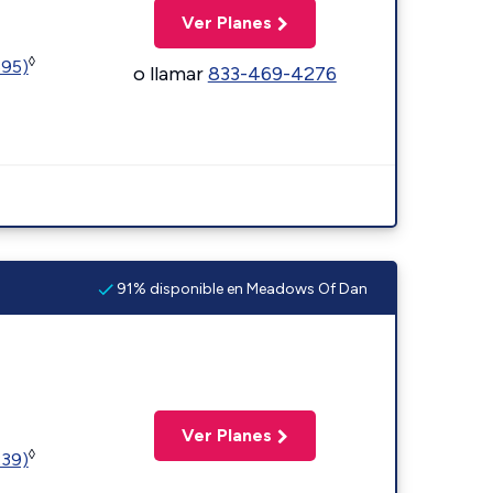
Ver Planes
◊
595)
o llamar
833-469-4276
91% disponible en Meadows Of Dan
Ver Planes
◊
239)