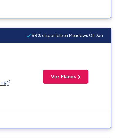
99% disponible en Meadows Of Dan
Ver Planes
◊
449)