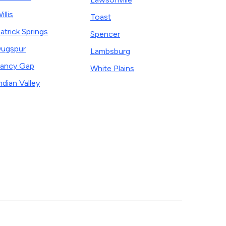
illis
Toast
atrick Springs
Spencer
ugspur
Lambsburg
ancy Gap
White Plains
ndian Valley