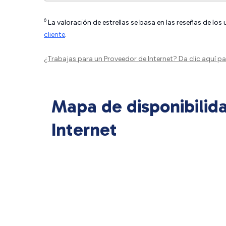
◊
La valoración de estrellas se basa en las reseñas de los
cliente
.
¿Trabajas para un Proveedor de Internet?
Da clic aquí
par
Mapa de disponibilid
Internet