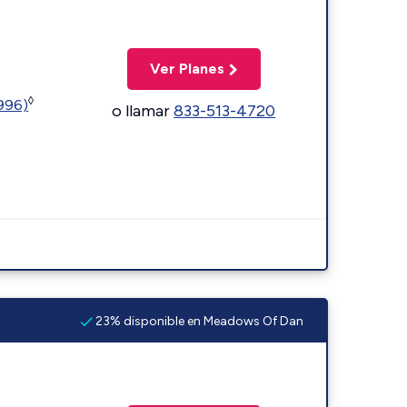
Ver Planes
◊
5996)
o llamar
833-513-4720
23% disponible en Meadows Of Dan