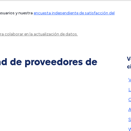
 usuarios y nuestra
encuesta independiente de satisfacción del
a colaborar en la actualización de datos.
ad de proveedores de
V
c
V
L
C
A
S
W