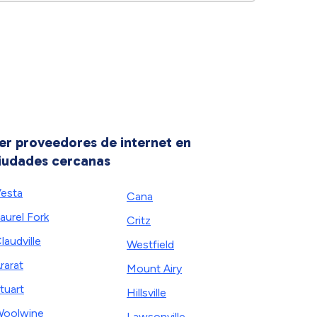
er proveedores de internet en
iudades cercanas
esta
Cana
aurel Fork
Critz
laudville
Westfield
rarat
Mount Airy
tuart
Hillsville
oolwine
Lawsonville