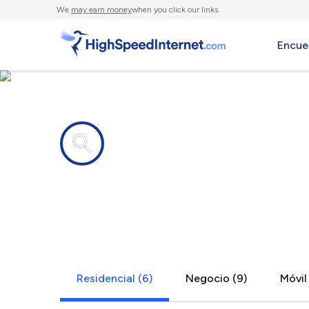
We
may earn money
when you click our links.
Encue
Compañías de Internet en
Meadows Of
Residencial (6)
Negocio (9)
Móvil 