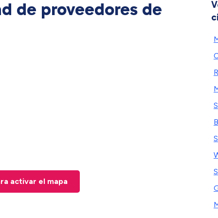
ad de proveedores de
V
c
M
C
R
M
S
S
S
ara activar el mapa
G
M