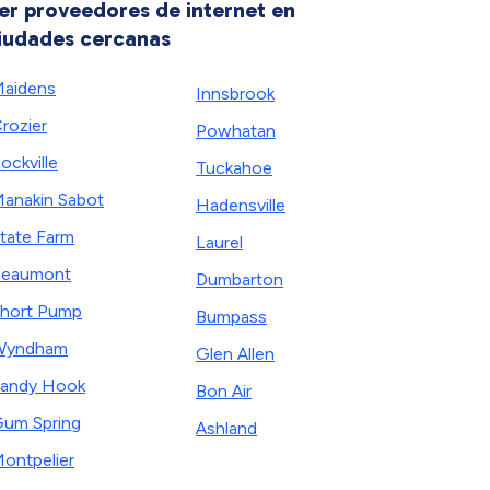
er proveedores de internet en
iudades cercanas
aidens
Innsbrook
rozier
Powhatan
ockville
Tuckahoe
anakin Sabot
Hadensville
tate Farm
Laurel
Beaumont
Dumbarton
hort Pump
Bumpass
Wyndham
Glen Allen
andy Hook
Bon Air
um Spring
Ashland
ontpelier