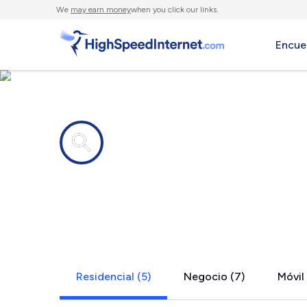
We
may earn money
when you click our links.
Encue
Compañías de Internet en
Oilville, VA
Residencial (5)
Negocio (7)
Móvil 