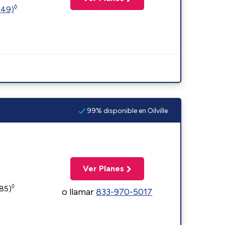
◊
449)
99% disponible en Oilville
Ver Planes
◊
185)
o llamar
833-970-5017