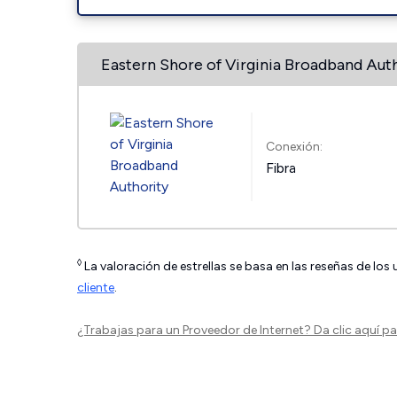
Eastern Shore of Virginia Broadband Aut
Conexión:
Fibra
◊
La valoración de estrellas se basa en las reseñas de los
cliente
.
¿Trabajas para un Proveedor de Internet?
Da clic aquí
par