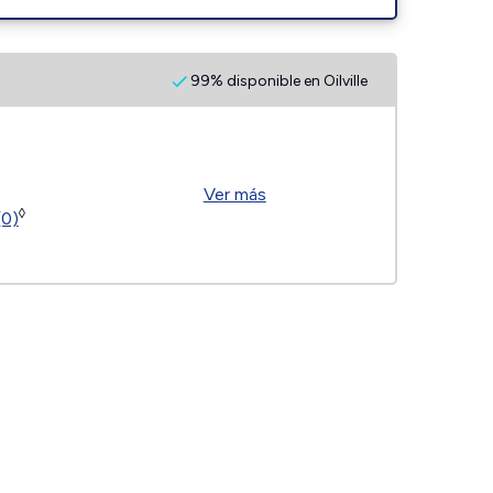
99% disponible en Oilville
Ver más
◊
(0)