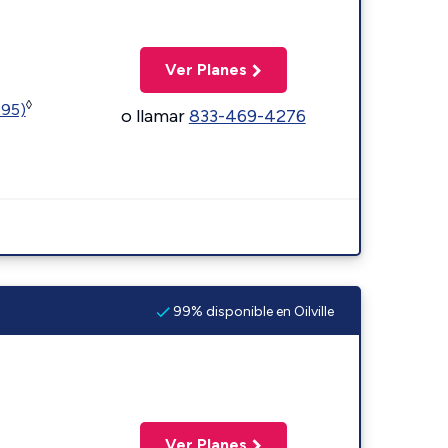
Ver Planes
◊
595)
o llamar
833-469-4276
99% disponible en Oilville
Ver Planes