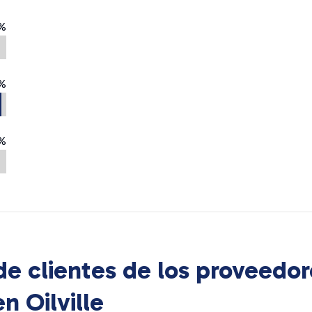
%
%
%
e clientes de los proveedor
 en
Oilville