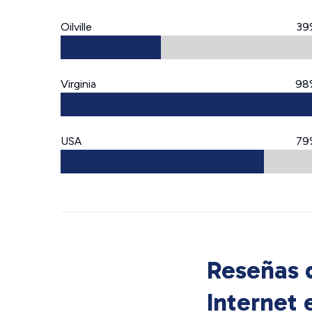
Oilville
39
Virginia
98
USA
79
Reseñas d
Internet