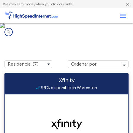
×
We
may earn money
when you click our links.
Negocios
Compañías de Internet en
Warrenton, VA
Xfinity
99% disponible en Warrenton