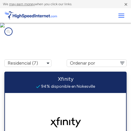
×
We
may earn money
when you click our links.
Negocios
Compañías de Internet en
Nokesville, VA
Xfinity
94% disponible en Nokesville