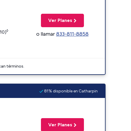
Ver Planes
◊
110)
o llamar
833-811-8858
can términos.
81% disponible en Catharpin
Ver Planes