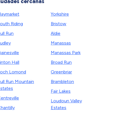
iudades cercanas
aymarket
Yorkshire
outh Riding
Bristow
ull Run
Aldie
udley
Manassas
ainesville
Manassas Park
inton Hall
Broad Run
Loch Lomond
Greenbriar
ull Run Mountain
Brambleton
states
Fair Lakes
entreville
Loudoun Valley
hantilly
Estates