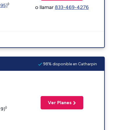
◊
595)
o llamar
833-469-4276
98% disponible en Catharpin
Ver Planes
◊
19)