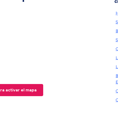
c
H
S
B
S
G
L
B
E
ara activar el mapa
C
C