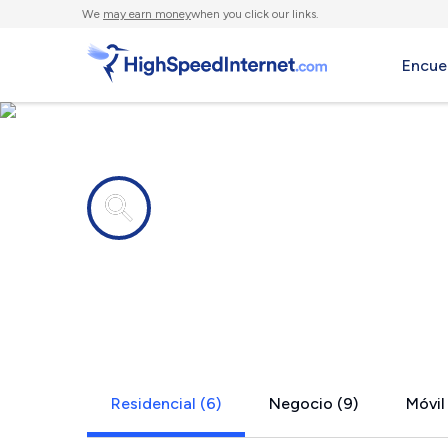
We
may earn money
when you click our links.
Encue
Compañías de Internet en
Catharpin, 
Residencial (6)
Negocio (9)
Móvil 