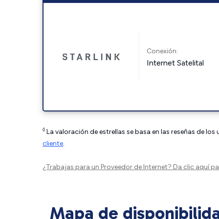
Conexión:
Internet Satelital
◊
La valoración de estrellas se basa en las reseñas de los
cliente
.
¿Trabajas para un Proveedor de Internet?
Da clic aquí
par
Mapa de disponibilid