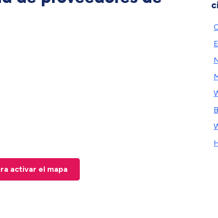
c
C
E
N
M
B
W
H
ara activar el mapa