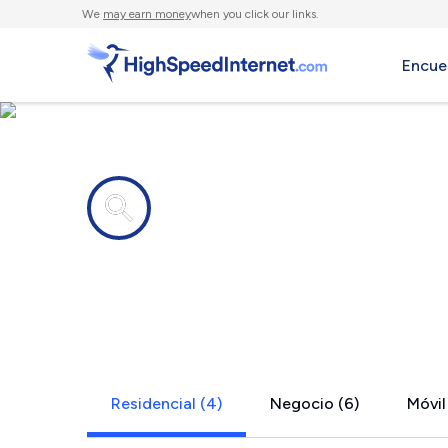
We
may earn money
when you click our links.
Encue
Compañías de Internet en
Adamant, 
Residencial (4)
Negocio (6)
Móvil