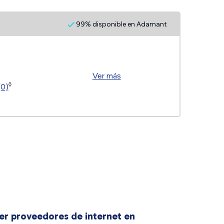
99% disponible en Adamant
Ver más
◊
(0)
er proveedores de internet en