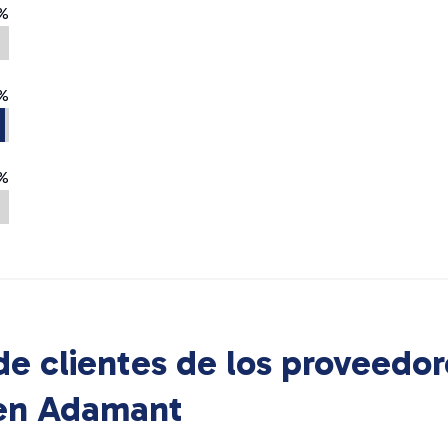
%
%
%
e clientes de los proveedor
 en
Adamant