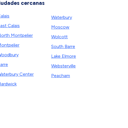
iudades cercanas
alais
Waterbury
ast Calais
Moscow
orth Montpelier
Wolcott
ontpelier
South Barre
Woodbury
Lake Elmore
arre
Websterville
aterbury Center
Peacham
ardwick