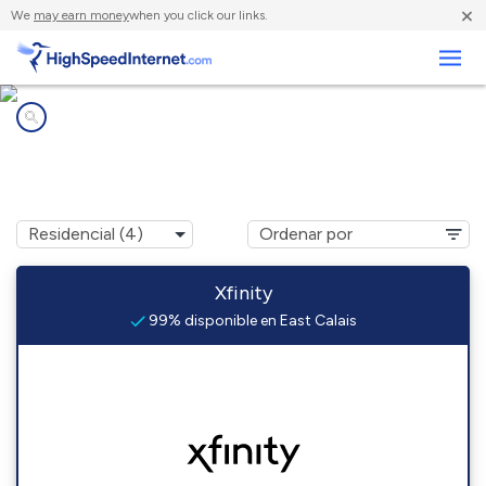
×
We
may earn money
when you click our links.
Negocios
Compañías de Internet en
East Calais, VT
Xfinity
99% disponible en East Calais