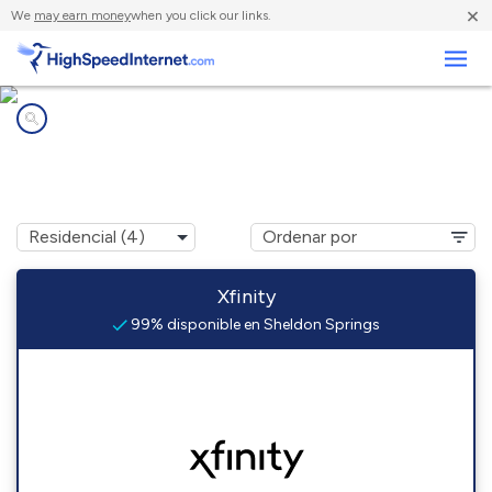
×
We
may earn money
when you click our links.
Negocios
Compañías de Internet en
Sheldon Springs, VT
Xfinity
99% disponible en Sheldon Springs