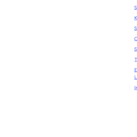
S
K
S
C
S
T
E
L
I