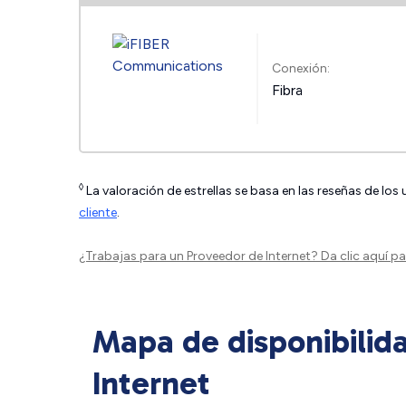
Conexión:
Fibra
◊
La valoración de estrellas se basa en las reseñas de los
cliente
.
¿Trabajas para un Proveedor de Internet?
Da clic aquí
par
Mapa de disponibilid
Internet