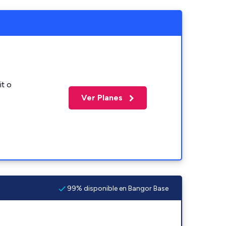
it o
Ver Planes
99% disponible en Bangor Base