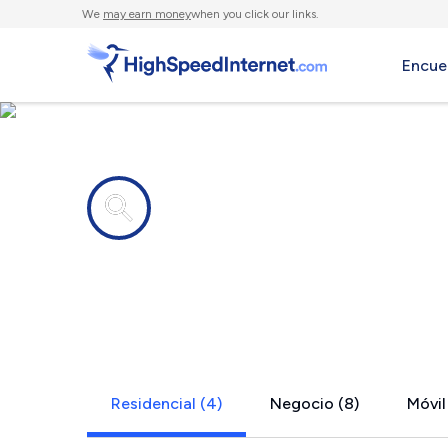
We
may earn money
when you click our links.
Encue
Compañías de Internet en
Bangor Bas
Residencial (4)
Negocio (8)
Móvil