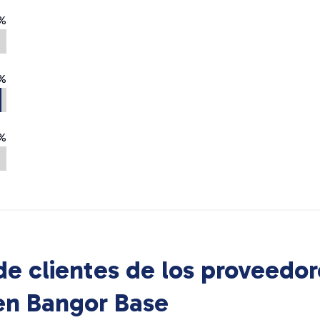
%
%
%
e clientes de los proveedor
 en
Bangor Base