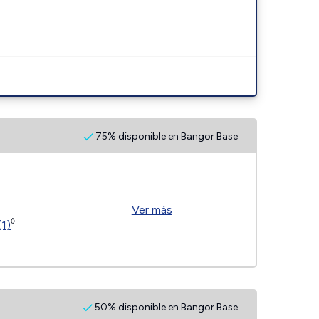
75% disponible en Bangor Base
Ver más
◊
(1)
50% disponible en Bangor Base