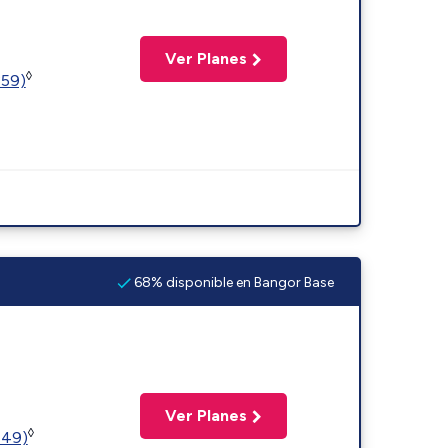
Ver Planes
◊
359)
68% disponible en Bangor Base
Ver Planes
◊
449)