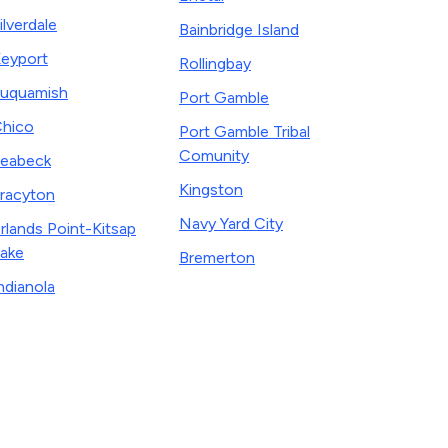
ilverdale
Bainbridge Island
eyport
Rollingbay
uquamish
Port Gamble
hico
Port Gamble Tribal
Comunity
eabeck
Kingston
racyton
Navy Yard City
rlands Point-Kitsap
ake
Bremerton
ndianola