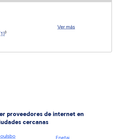
Ver más
◊
(1)
er proveedores de internet en
iudades cercanas
oulsbo
Enetai