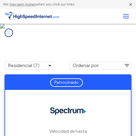
×
We
may earn money
when you click our links.
Negocios
Compañías de Internet en
Long Beach, WA
Patrocinado
Velocidad de hasta