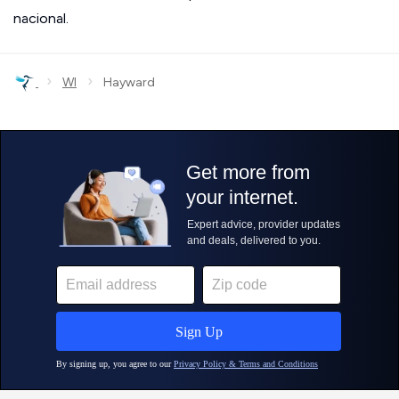
nacional.
›
›
WI
Hayward