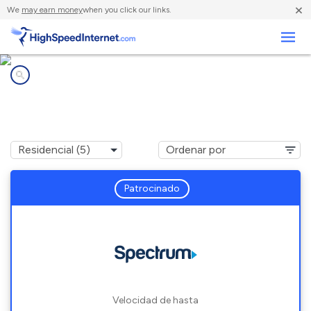
×
We
may earn money
when you click our links.
Negocios
Compañías de Internet en
Hayward, WI
Patrocinado
Velocidad de hasta