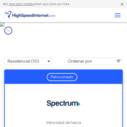
×
We
may earn money
when you click our links.
Negocios
Compañías de Internet en
Lake Wisconsin, WI
Patrocinado
Velocidad de hasta