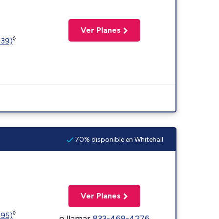
Ver Planes
◊
239)
70% disponible en Whitehall
Ver Planes
◊
595)
o llamar
833-469-4276