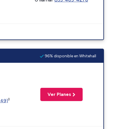
96% disponible en Whitehall
Ver Planes
◊
449)