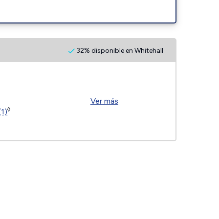
32% disponible en Whitehall
Ver más
◊
(1)