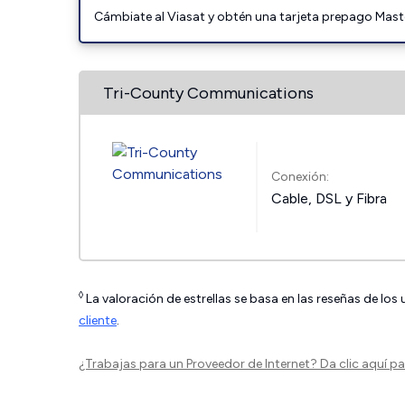
Cámbiate al Viasat y obtén una tarjeta prepago Mast
Tri-County Communications
Conexión:
Cable, DSL y Fibra
◊
La valoración de estrellas se basa en las reseñas de los
cliente
.
¿Trabajas para un Proveedor de Internet?
Da clic aquí
par