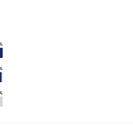
%
%
%