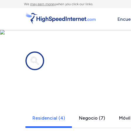
We
may earn money
when you click our links.
Encue
Compañías de Internet en
Whitehall, 
Residencial (4)
Negocio (7)
Móvil