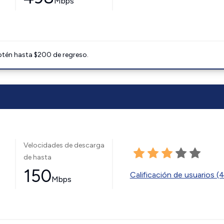
Mbps
btén hasta $200 de regreso.
Velocidades de descarga
de hasta
150
Calificación de usuarios (
Mbps