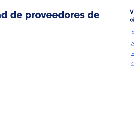
ad de proveedores de
V
c
P
A
E
G