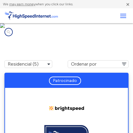
×
We
may earn money
when you click our links.
Negocios
Compañías de Internet en
Pigeon Falls, WI
Patrocinado