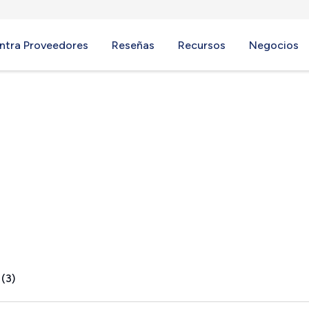
ntra Proveedores
Reseñas
Recursos
Negocios
apids, WI
 (3)