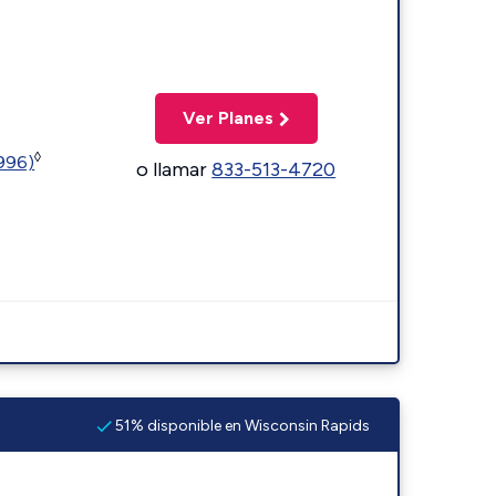
Ver Planes
◊
5996)
o llamar
833-513-4720
51% disponible en Wisconsin Rapids