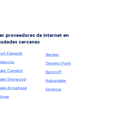
er proveedores de internet en
iudades cercanas
ort Edwards
Blenker
Nekoosa
Stevens Point
ake Camelot
Bancroft
ake Sherwood
Auburndale
ake Arrowhead
Seymour
lover