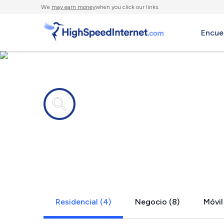
We
may earn money
when you click our links.
Encue
Compañías de Internet en
Wisconsin R
Residencial (4)
Negocio (8)
Móvil