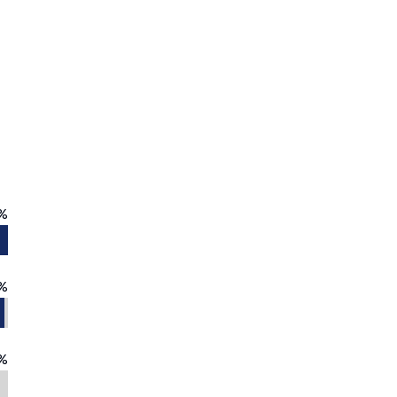
%
%
%