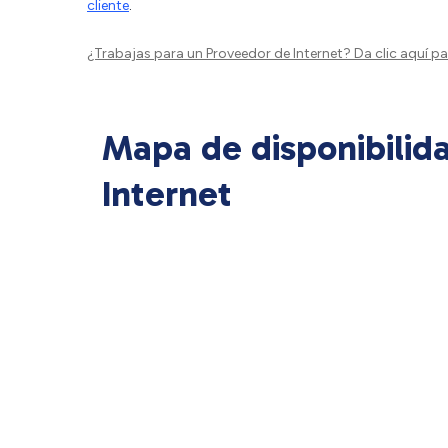
cliente
.
¿Trabajas para un Proveedor de Internet?
Da clic aquí
par
Mapa de disponibilid
Internet