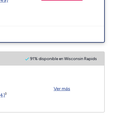
449)
91% disponible en Wisconsin Rapids
Ver más
◊
(4)