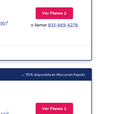
Ver Planes
◊
595)
o llamar
833-469-4276
95% disponible en Wisconsin Rapids
Ver Planes
◊