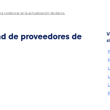
a colaborar en la actualización de datos.
ad de proveedores de
V
c
P
L
L
L
P