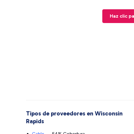
Haz clic p
Tipos de proveedores en Wisconsin
Rapids
Cable
— 54% Cobertura