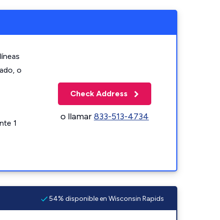
líneas
zado, o
Check Address
o llamar
833-513-4734
nte 1
54% disponible en Wisconsin Rapids