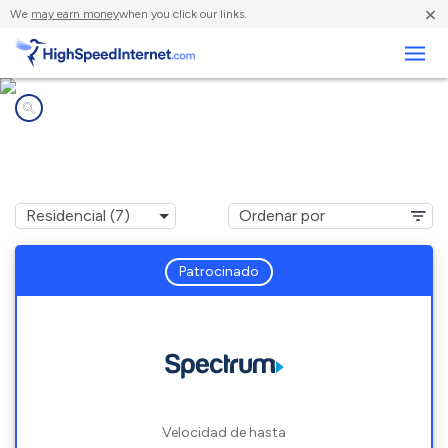
×
We
may earn money
when you click our links.
Negocios
Compañías de Internet en
Bridgeport, WV
Patrocinado
Velocidad de hasta