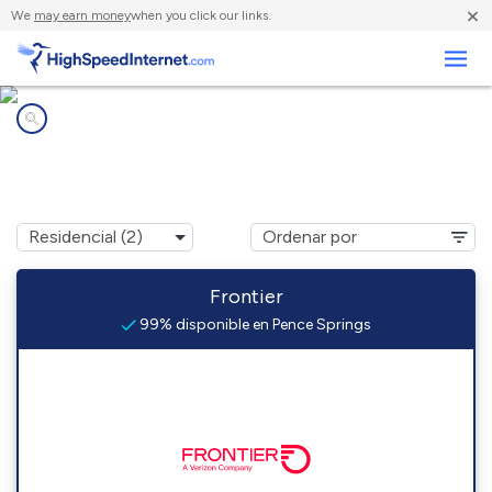
×
We
may earn money
when you click our links.
Negocios
Compañías de Internet en
Pence Springs, WV
Frontier
99% disponible en Pence Springs