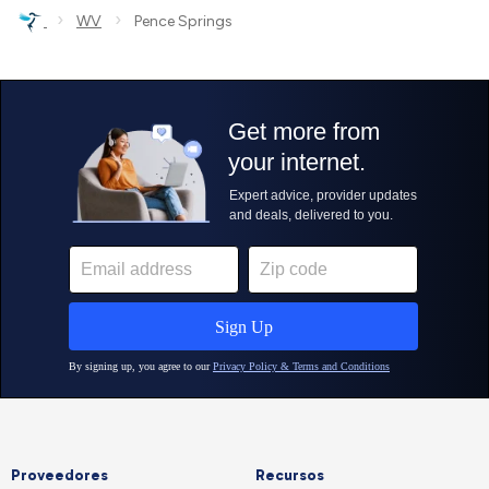
›
›
WV
Pence Springs
Proveedores
Recursos