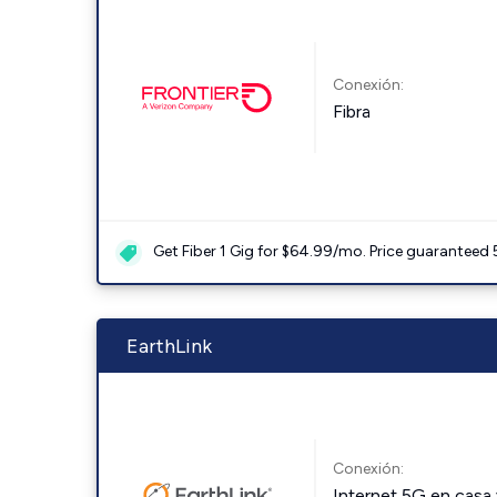
Conexión:
Fibra
Get Fiber 1 Gig for $64.99/mo. Price guaranteed 
EarthLink
Conexión:
Internet 5G en casa 