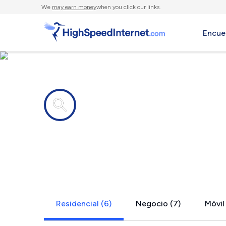
We
may earn money
when you click our links.
Encue
Compañías de Internet en
Hinton, WV
Residencial (6)
Negocio (7)
Móvil 