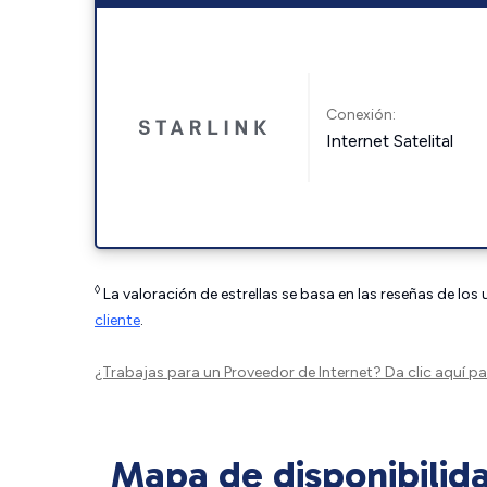
Conexión:
Internet Satelital
◊
La valoración de estrellas se basa en las reseñas de los
cliente
.
¿Trabajas para un Proveedor de Internet?
Da clic aquí
par
Mapa de disponibilid