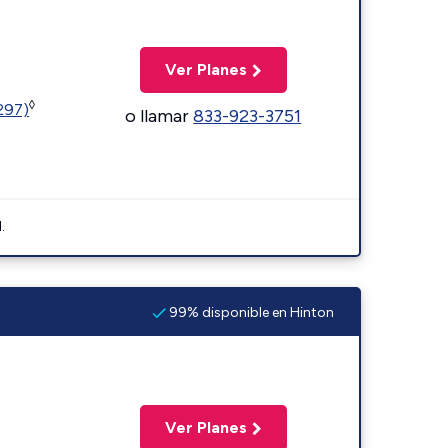
Ver Planes
◊
1297)
o llamar
833-923-3751
.
99% disponible en Hinton
Ver Planes