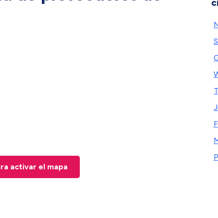
c
N
S
G
W
T
J
F
P
ara activar el mapa