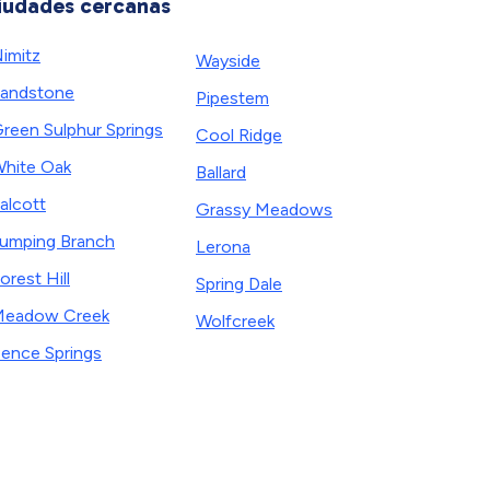
iudades cercanas
imitz
Wayside
andstone
Pipestem
reen Sulphur Springs
Cool Ridge
hite Oak
Ballard
alcott
Grassy Meadows
umping Branch
Lerona
orest Hill
Spring Dale
Meadow Creek
Wolfcreek
ence Springs