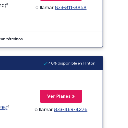
◊
110)
o llamar
833-811-8858
can términos.
46% disponible en Hinton
Ver Planes
◊
595)
o llamar
833-469-4276