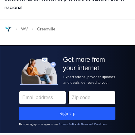
nacional.
›
›
WV
Greenville