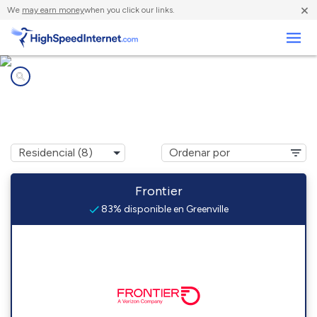
×
We
may earn money
when you click our links.
Negocios
Compañías de Internet en
Greenville, WV
Frontier
83% disponible en Greenville