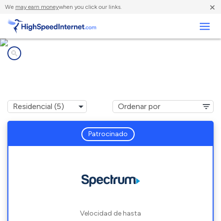
×
We
may earn money
when you click our links.
Negocios
Compañías de Internet en
Eclectic, AL
Patrocinado
Velocidad de hasta