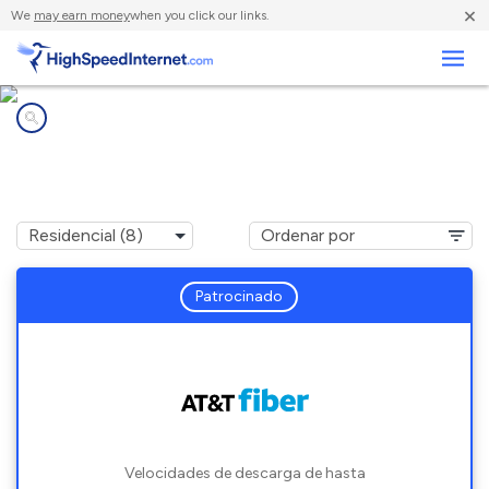
×
We
may earn money
when you click our links.
Negocios
Compañías de Internet en
Oneonta, AL
Patrocinado
Velocidades de descarga de hasta