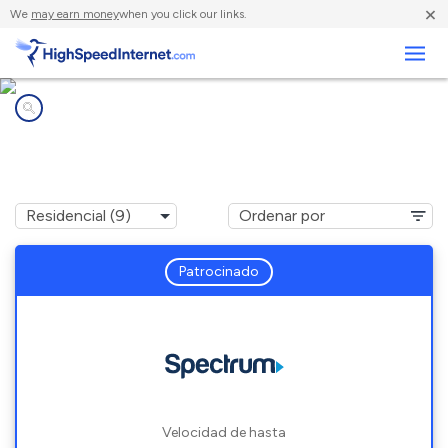
×
We
may earn money
when you click our links.
Negocios
Compañías de Internet en
Holly Pond, AL
Patrocinado
Velocidad de hasta