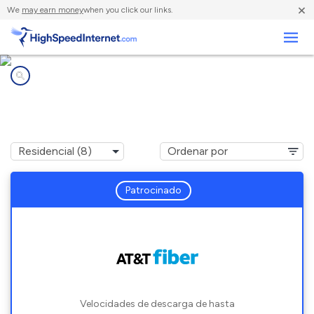
×
We
may earn money
when you click our links.
Negocios
Compañías de Internet en
Brookland, AR
Patrocinado
Velocidades de descarga de hasta