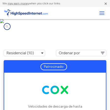
×
We
may earn money
when you click our links.
Negocios
Compañías de Internet en
Florence, AZ
Patrocinado
Velocidades de descarga de hasta