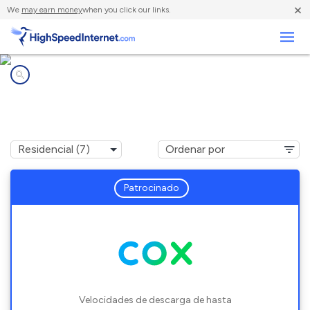
×
We
may earn money
when you click our links.
Negocios
Compañías de Internet en
San Tan Valley, AZ
Patrocinado
Velocidades de descarga de hasta