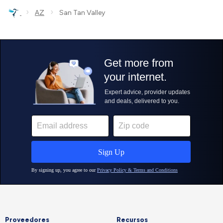
›
›
AZ
San Tan Valley
Proveedores
Recursos