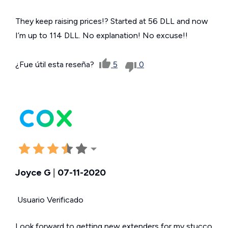
They keep raising prices!? Started at 56 DLL and now
I’m up to 114 DLL. No explanation! No excuse!!
¿Fue útil esta reseña?
5
0
Joyce G
|
07-11-2020
Usuario Verificado
Look forward to getting new extenders for my stucco