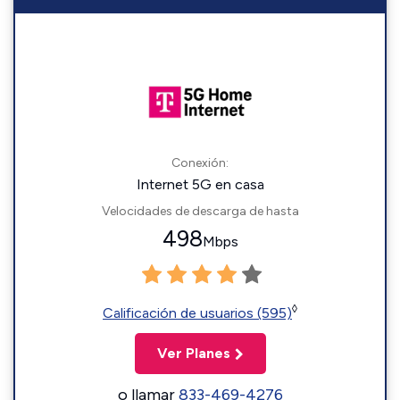
Conexión:
Internet 5G en casa
Velocidades de descarga de hasta
498
Mbps
◊
Calificación de usuarios (595)
Ver Planes
o llamar
833-469-4276