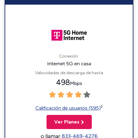
Conexión:
Internet 5G en casa
Velocidades de descarga de hasta
498
Mbps
◊
Calificación de usuarios (595)
Ver Planes
o llamar
833-469-4276