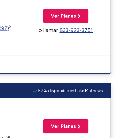
Ver Planes
◊
1297)
o llamar
833-923-3751
.
57% disponible en Lake Mathews
Ver Planes
◊