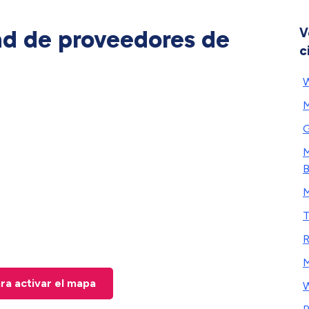
ad de proveedores de
V
c
W
M
M
B
M
T
R
ara activar el mapa
W