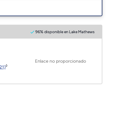
96% disponible en Lake Mathews
Enlace no proporcionado
◊
21)