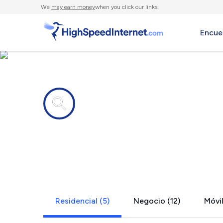
We
may earn money
when you click our links.
Encue
Compañías de Internet en
Lake Mathe
Residencial (5)
Negocio (12)
Móvil