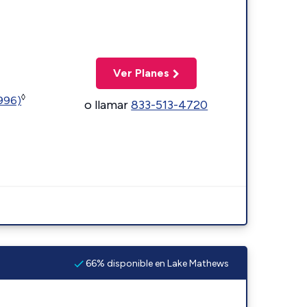
Ver Planes
◊
5996)
o llamar
833-513-4720
66% disponible en Lake Mathews