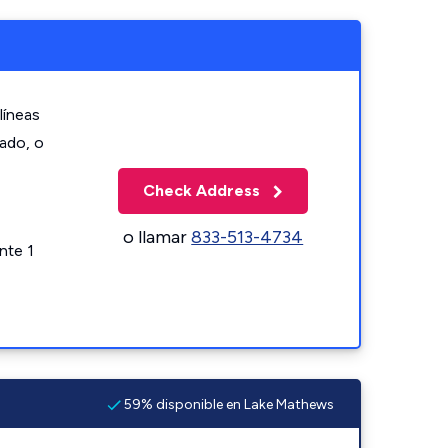
líneas
zado, o
Check Address
o llamar
833-513-4734
nte 1
59% disponible en Lake Mathews