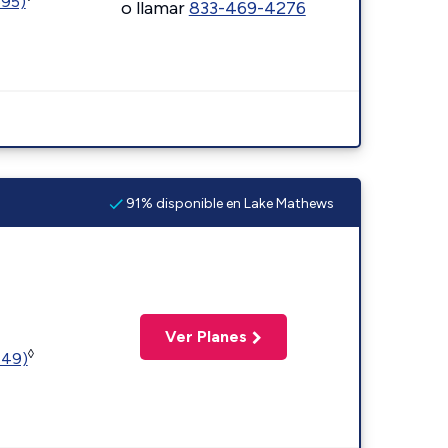
595)
o llamar
833-469-4276
91% disponible en Lake Mathews
Ver Planes
◊
449)