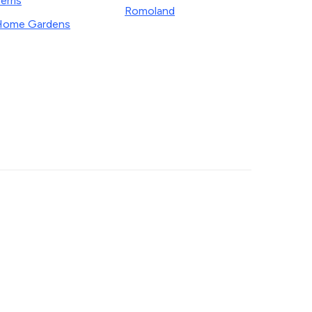
erris
Romoland
Home Gardens