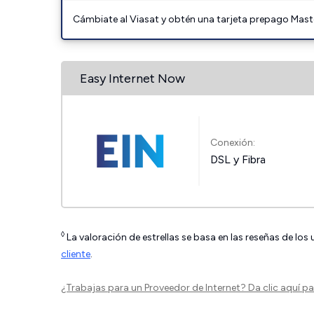
Cámbiate al Viasat y obtén una tarjeta prepago Mast
Easy Internet Now
Conexión:
DSL y Fibra
◊
La valoración de estrellas se basa en las reseñas de los
cliente
.
¿Trabajas para un Proveedor de Internet?
Da clic aquí
par