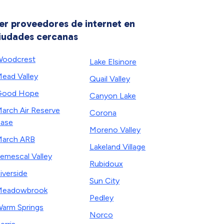
er proveedores de internet en
iudades cercanas
oodcrest
Lake Elsinore
ead Valley
Quail Valley
Good Hope
Canyon Lake
arch Air Reserve
Corona
ase
Moreno Valley
arch ARB
Lakeland Village
emescal Valley
Rubidoux
iverside
Sun City
Meadowbrook
Pedley
arm Springs
Norco