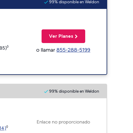
99% disponible en Weldon
Ver Planes
◊
185)
o llamar
855-288-5199
99% disponible en Weldon
Enlace no proporcionado
◊
14)