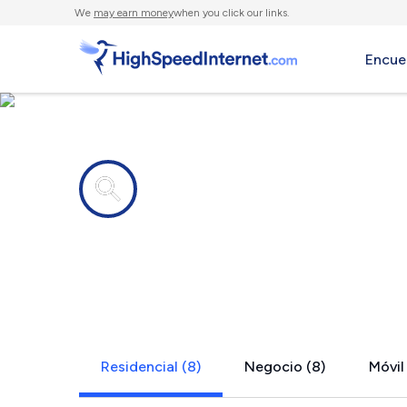
We
may earn money
when you click our links.
Encue
Compañías de Internet en
Weldon, C
Residencial (8)
Negocio (8)
Móvil 