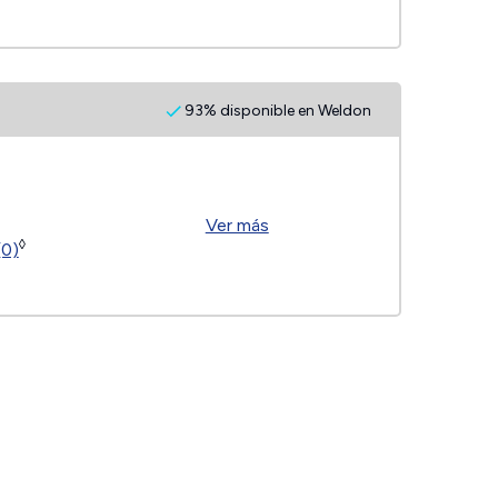
93% disponible en Weldon
Ver más
◊
(0)