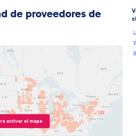
ad de proveedores de
V
c
L
W
B
ara activar el mapa