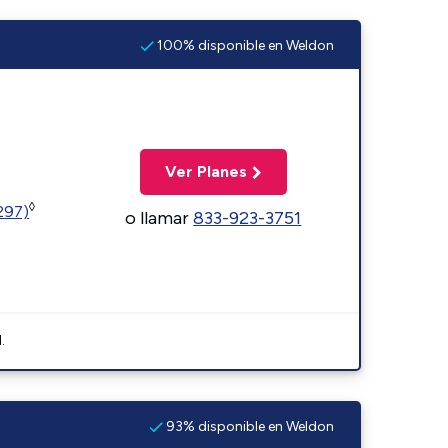
100% disponible en Weldon
Ver Planes
◊
1297)
o llamar
833-923-3751
.
93% disponible en Weldon