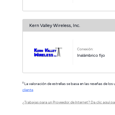
Kern Valley Wireless, Inc.
Conexión:
Inalámbrico fijo
◊
La valoración de estrellas se basa en las reseñas de los
cliente
.
¿Trabajas para un Proveedor de Internet?
Da clic aquí
par