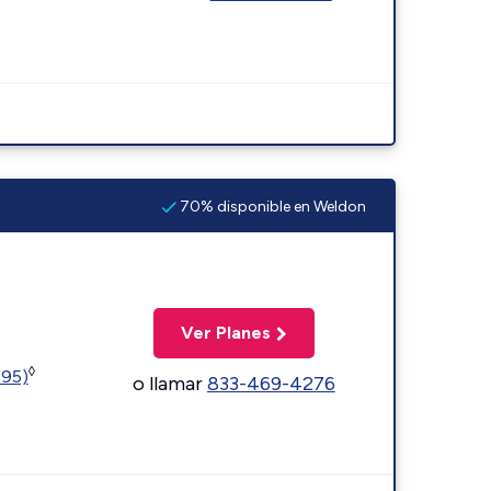
70% disponible en Weldon
Ver Planes
◊
595)
o llamar
833-469-4276