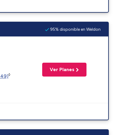
95% disponible en Weldon
Ver Planes
◊
449)