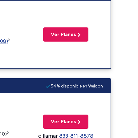
Ver Planes
◊
508)
54% disponible en Weldon
Ver Planes
◊
110)
o llamar
833-811-8878