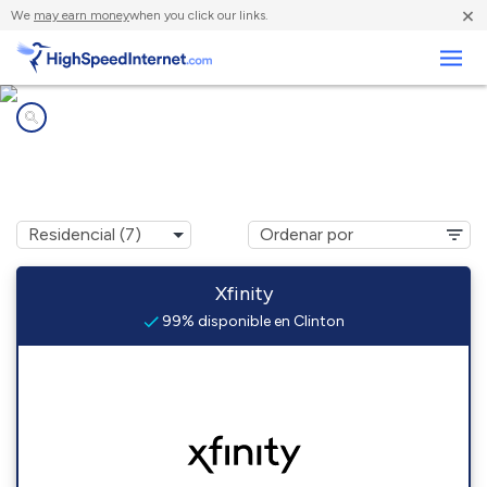
×
We
may earn money
when you click our links.
Negocios
Compañías de Internet en
Clinton, CT
Xfinity
99% disponible en Clinton