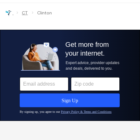
›
›
CT
Clinton