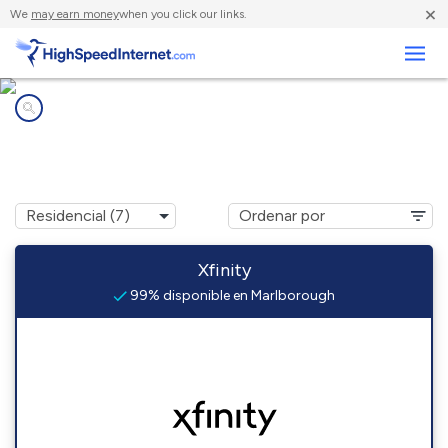
×
We
may earn money
when you click our links.
Negocios
Compañías de Internet en
Marlborough, CT
Xfinity
99% disponible en Marlborough