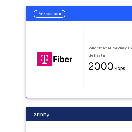
Patrocinado
Velocidades de desca
de hasta
2000
Mbps
Xfinity