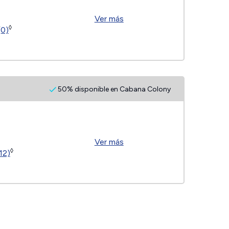
Ver más
◊
(0)
50% disponible en Cabana Colony
Ver más
◊
12)