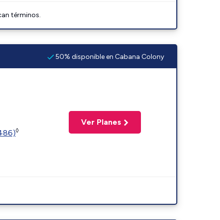
can términos.
50% disponible en Cabana Colony
Ver Planes
◊
2486)