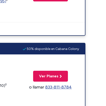
595)
50% disponible en Cabana Colony
Ver Planes
◊
110)
o llamar
833-811-8784