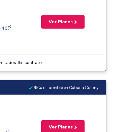
Ver Planes
◊
2440)
imitados. Sin contrato.
95% disponible en Cabana Colony
Ver Planes
◊