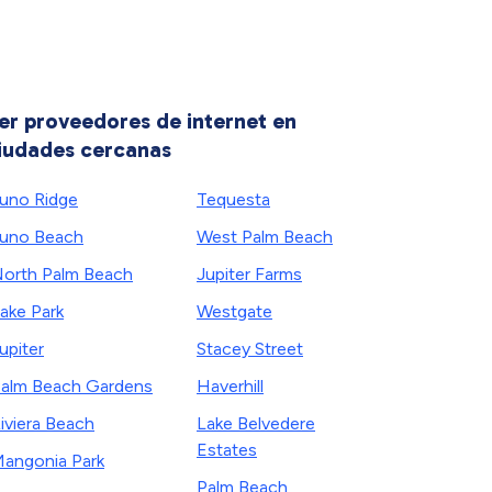
er proveedores de internet en
iudades cercanas
uno Ridge
Tequesta
uno Beach
West Palm Beach
orth Palm Beach
Jupiter Farms
ake Park
Westgate
upiter
Stacey Street
alm Beach Gardens
Haverhill
iviera Beach
Lake Belvedere
Estates
angonia Park
Palm Beach