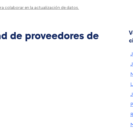
a colaborar en la actualización de datos.
ad de proveedores de
V
c
J
J
N
L
J
P
R
M