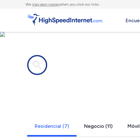
We
may earn money
when you click our links.
Encue
Compañías de Internet en
Cabana Col
Residencial (7)
Negocio (11)
Móvil