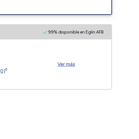
99% disponible en Eglin AFB
Ver más
◊
(0)