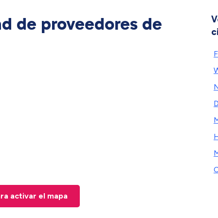
ad de proveedores de
V
c
F
W
N
D
M
H
M
C
ara activar el mapa