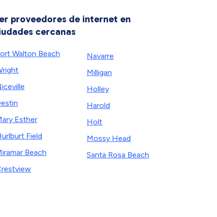
er proveedores de internet en
iudades cercanas
ort Walton Beach
Navarre
right
Milligan
iceville
Holley
estin
Harold
ary Esther
Holt
urlburt Field
Mossy Head
iramar Beach
Santa Rosa Beach
restview