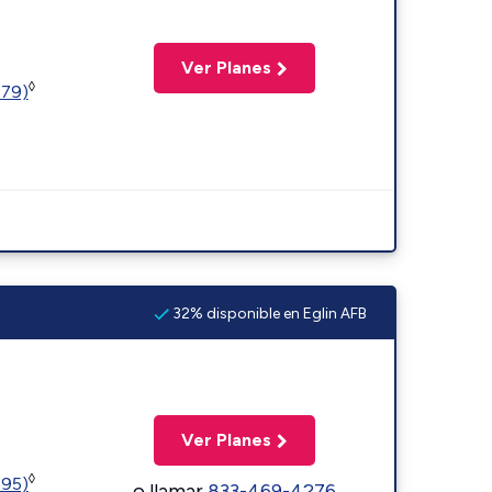
Ver Planes
◊
779)
32% disponible en Eglin AFB
Ver Planes
◊
595)
o llamar
833-469-4276