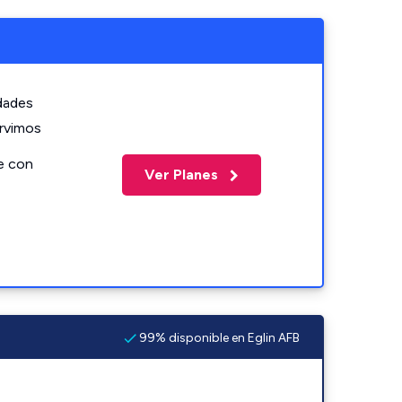
idades
ervimos
e con
Ver Planes
99% disponible en Eglin AFB