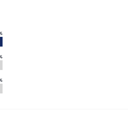
%
%
%