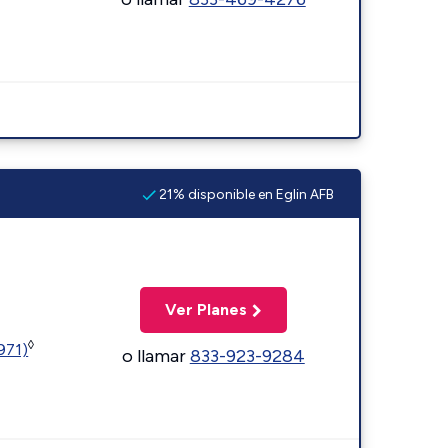
21% disponible en Eglin AFB
Ver Planes
◊
1971)
o llamar
833-923-9284