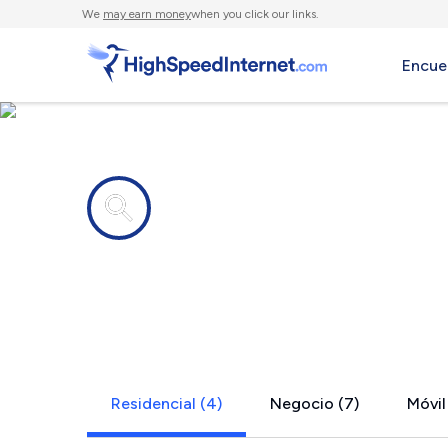
We
may earn money
when you click our links.
Encue
Compañías de Internet en
Eglin AFB, 
Residencial (4)
Negocio (7)
Móvil