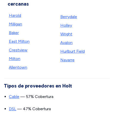
cercanas
Harold
Berrydale
Milligan
Holley
Baker
Wright
East Milton
Avalon
Crestview
Hurlburt Field
Milton
Navarre
Allentown
Tipos de proveedores en Holt
Cable
— 57% Cobertura
DSL
— 47% Cobertura