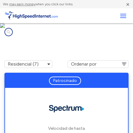
×
We
may earn money
when you click our links.
Negocios
Compañías de Internet en
Holt, FL
Patrocinado
Velocidad de hasta