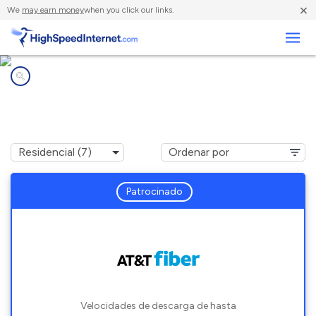
×
We
may earn money
when you click our links.
Negocios
Compañías de Internet en
Summerland Key, FL
Patrocinado
Velocidades de descarga de hasta