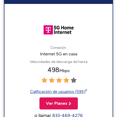
Conexión:
Internet 5G en casa
Velocidades de descarga de hasta
498
Mbps
◊
Calificación de usuarios (595)
Ver Planes
o llamar
833-469-4276