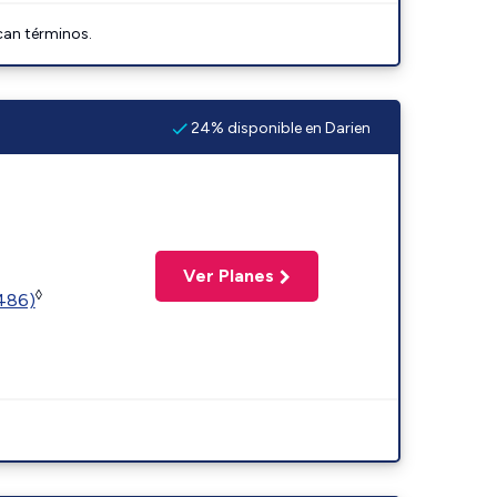
can términos.
24% disponible en Darien
Ver Planes
◊
2486)