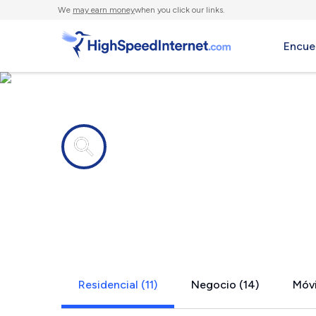
We
may earn money
when you click our links.
Encue
Compañías de Internet en
Darien, IL
Residencial (11)
Negocio (14)
Móvi