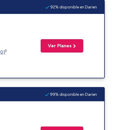
92% disponible en Darien
Ver Planes
◊
(0)
99% disponible en Darien