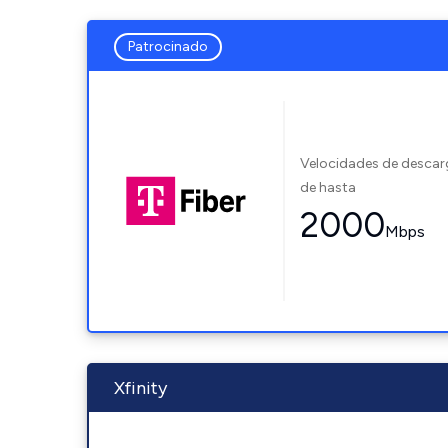
Patrocinado
Velocidades de desca
de hasta
2000
Mbps
Xfinity