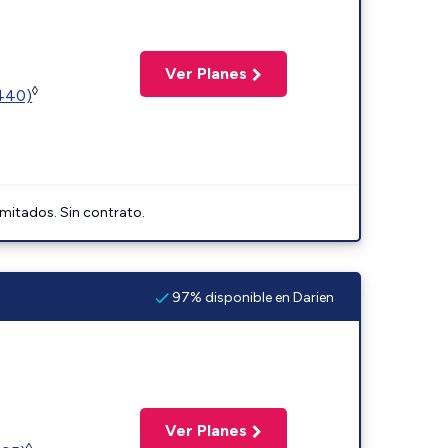
Ver Planes
◊
2440)
imitados. Sin contrato.
97% disponible en Darien
Ver Planes
◊