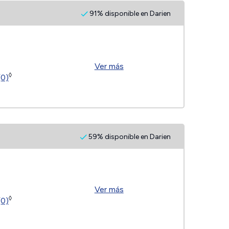
91% disponible en Darien
Ver más
◊
(0)
59% disponible en Darien
Ver más
◊
(0)