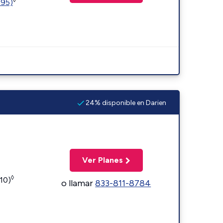
595)
24% disponible en Darien
Ver Planes
◊
110)
o llamar
833-811-8784