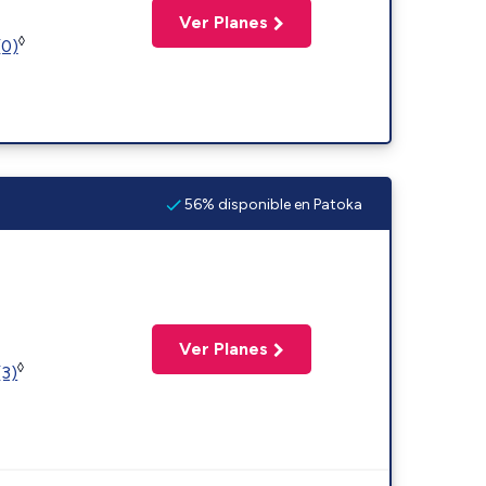
Ver Planes
◊
(0)
56% disponible en Patoka
Ver Planes
◊
(3)