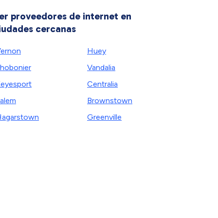
er proveedores de internet en
iudades cercanas
ernon
Huey
hobonier
Vandalia
eyesport
Centralia
alem
Brownstown
agarstown
Greenville