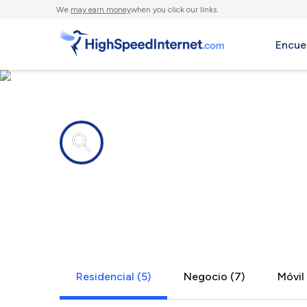
We
may earn money
when you click our links.
Encue
Compañías de Internet en
Patoka, IL
Residencial (5)
Negocio (7)
Móvil 