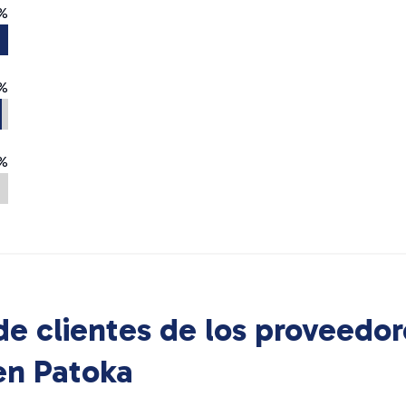
%
%
%
e clientes de los proveedor
 en
Patoka