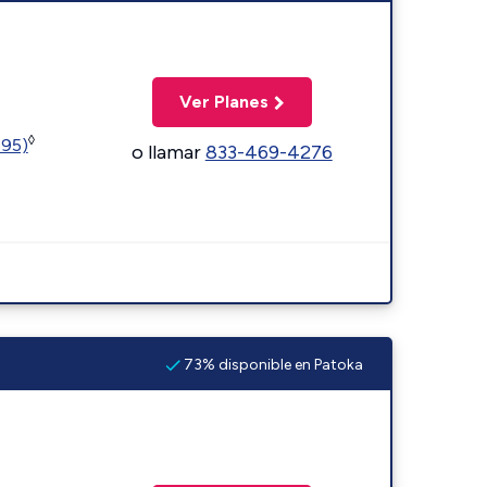
Ver Planes
◊
595)
o llamar
833-469-4276
73% disponible en Patoka