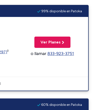
99% disponible en Patoka
Ver Planes
◊
1297)
o llamar
833-923-3751
.
60% disponible en Patoka