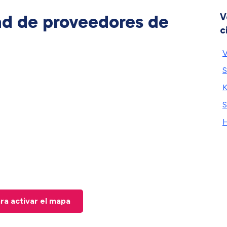
ad de proveedores de
V
c
V
S
K
S
H
ara activar el mapa