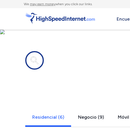
We
may earn money
when you click our links.
Encue
Compañías de Internet en
Greendale, 
Residencial (6)
Negocio (9)
Móvil 