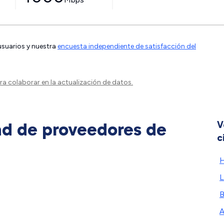
 usuarios y nuestra
encuesta independiente de satisfacción del
a colaborar en la actualización de datos.
ad de proveedores de
V
c
H
L
B
A