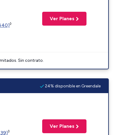
Ver Planes
◊
2440)
imitados. Sin contrato.
24% disponible en Greendale
Ver Planes
◊
239)