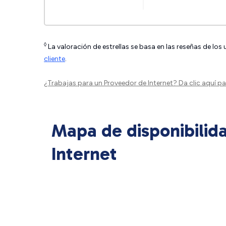
◊
La valoración de estrellas se basa en las reseñas de los
cliente
.
¿Trabajas para un Proveedor de Internet?
Da clic aquí
par
Mapa de disponibilid
Internet