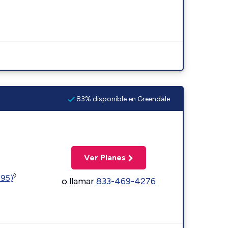
83% disponible en Greendale
Ver Planes
◊
595)
o llamar
833-469-4276