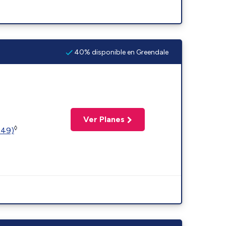
40% disponible en Greendale
Ver Planes
◊
449)