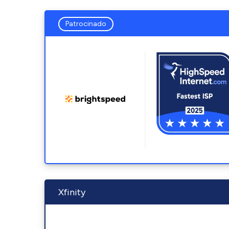
Patrocinado
Xfinity