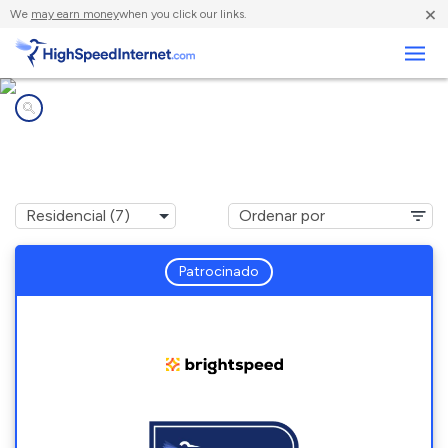
×
We
may earn money
when you click our links.
Negocios
Compañías de Internet en
Norway, IN
Patrocinado