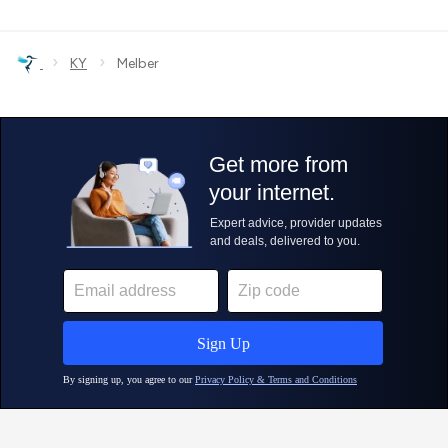
›
›
KY
Melber