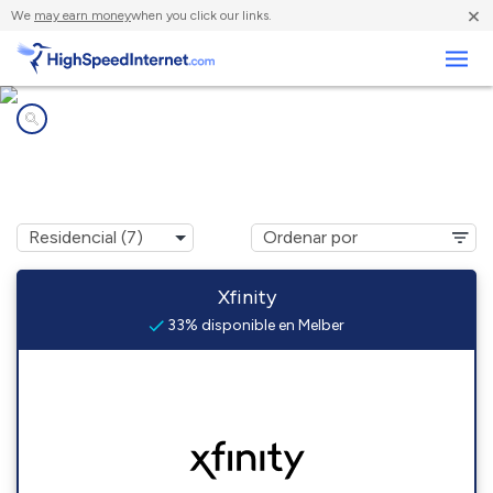
×
We
may earn money
when you click our links.
Negocios
Compañías de Internet en
Melber, KY
Xfinity
33% disponible en Melber