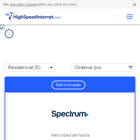
×
We
may earn money
when you click our links.
Negocios
Compañías de Internet en
Middlesboro, KY
Patrocinado
Velocidad de hasta