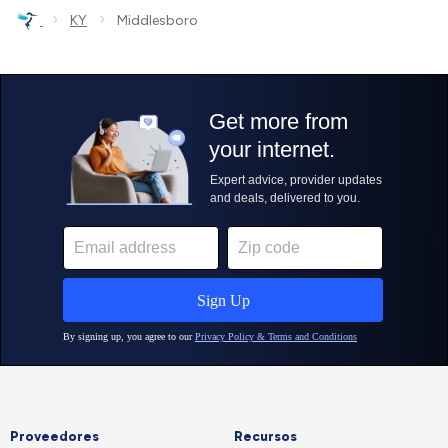
›
›
KY
Middlesboro
Proveedores
Recursos