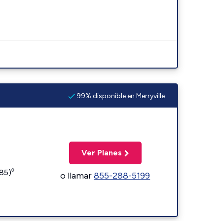
99% disponible en Merryville
Ver Planes
◊
185)
o llamar
855-288-5199