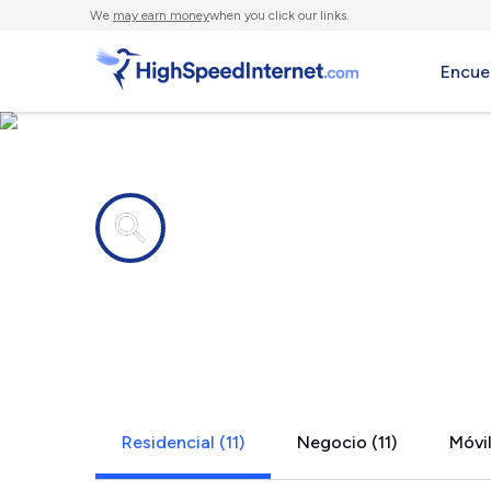
We
may earn money
when you click our links.
Encue
Compañías de Internet en
Merryville,
Residencial (11)
Negocio (11)
Móvil