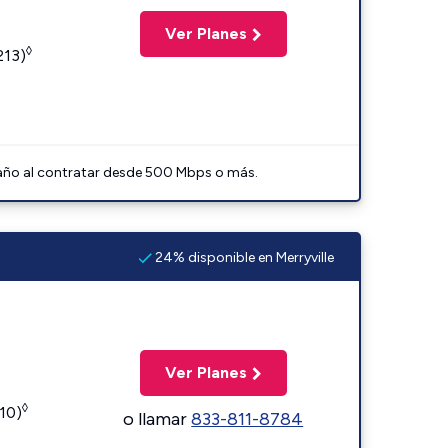
Ver Planes
◊
213)
 año al contratar desde 500 Mbps o más.
24% disponible en Merryville
Ver Planes
◊
110)
o llamar
833-811-8784