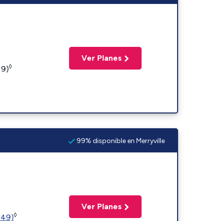
Ver Planes
◊
19)
99% disponible en Merryville
Ver Planes
◊
449)