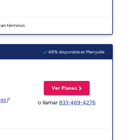
can términos.
48% disponible en Merryville
Ver Planes
◊
595)
o llamar
833-469-4276