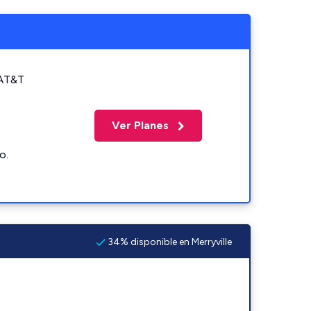
 AT&T
Ver Planes
o.
34% disponible en Merryville