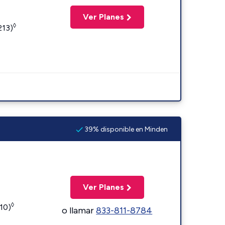
Ver Planes
◊
213)
39% disponible en Minden
Ver Planes
◊
110)
o llamar
833-811-8784