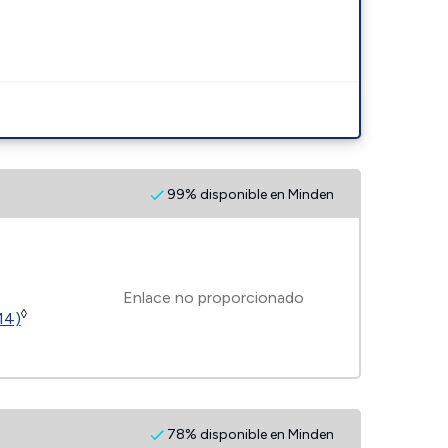
99% disponible en Minden
Enlace no proporcionado
◊
14)
78% disponible en Minden