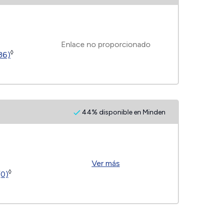
Enlace no proporcionado
◊
(36)
44% disponible en Minden
Ver más
◊
(0)