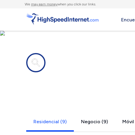
We
may earn money
when you click our links.
Encue
Compañías de Internet en
Minden, LA
Residencial (9)
Negocio (9)
Móvil 