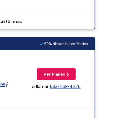
can términos.
59% disponible en Minden
Ver Planes
◊
595)
o llamar
833-469-4276