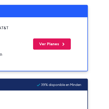
 AT&T
Ver Planes
o.
39% disponible en Minden