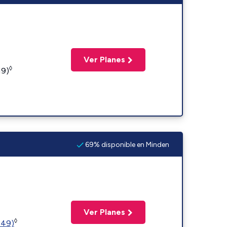
Ver Planes
◊
19)
69% disponible en Minden
Ver Planes
◊
449)